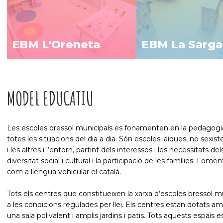
EBM L'Oreneta
EBM La Sarga
MODEL EDUCATIU
Les escoles bressol municipals es fonamenten en la pedagogia 
totes les situacions del dia a dia. Són escoles laiques, no sexist
i les altres i l’entorn, partint dels interessos i les necessitats de
diversitat social i cultural i la participació de les famílies. Fome
com a llengua vehicular el català.
Tots els centres que constitueixen la xarxa d’escoles bressol
a les condicions regulades per llei. Els centres estan dotats
una sala polivalent i amplis jardins i patis. Tots aquests espais 