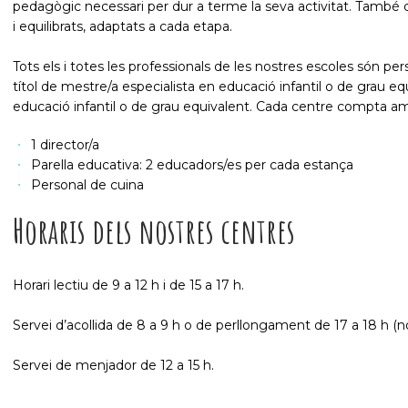
pedagògic necessari per dur a terme la seva activitat. També 
i equilibrats, adaptats a cada etapa.
Tots els i totes les professionals de les nostres escoles són per
títol de mestre/a especialista en educació infantil o de grau equ
educació infantil o de grau equivalent. Cada centre compta a
1 director/a
Parella educativa: 2 educadors/es per cada estança
Personal de cuina
Horaris dels nostres centres
Horari lectiu de 9 a 12 h i de 15 a 17 h.
Servei d’acollida de 8 a 9 h o de perllongament de 17 a 18 h (
Servei de menjador de 12 a 15 h.