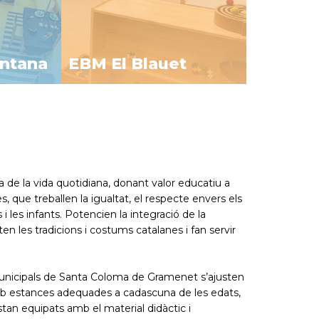
ntana
EBM El Blauet
de la vida quotidiana, donant valor educatiu a
es, que treballen la igualtat, el respecte envers els
ls i les infants. Potencien la integració de la
nten les tradicions i costums catalanes i fan servir
 municipals de Santa Coloma de Gramenet s’ajusten
 amb estances adequades a cadascuna de les edats,
estan equipats amb el material didàctic i