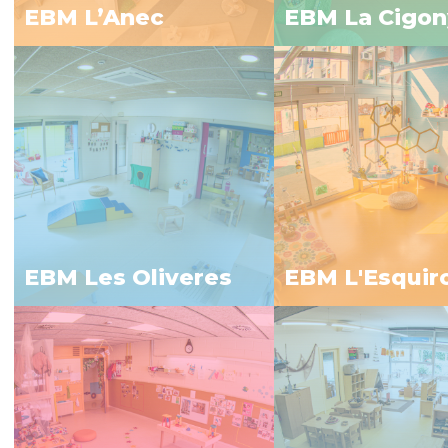
EBM L’Anec
EBM La Cigon
EBM Les Oliveres
EBM L'Esquir