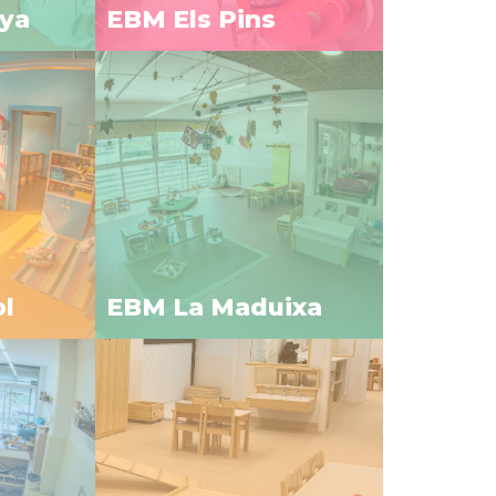
ya
EBM Els Pins
ol
EBM La Maduixa