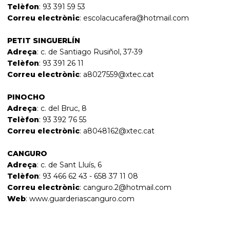
Telèfon
: 93 391 59 53
Correu electrònic
:
escolacucafera@hotmail.com
PETIT SINGUERLÍN
Adreça
: c. de Santiago Rusiñol, 37-39
Telèfon
: 93 391 26 11
Correu electrònic
:
a8027559@xtec.cat
PINOCHO
Adreça
: c. del Bruc, 8
Telèfon
: 93 392 76 55
Correu electrònic
:
a8048162@xtec.cat
CANGURO
Adreça
: c. de Sant Lluís, 6
Telèfon
: 93 466 62 43 - 658 37 11 08
Correu electrònic
:
canguro.2@hotmail.com
Web
:
www.guarderiascanguro.com