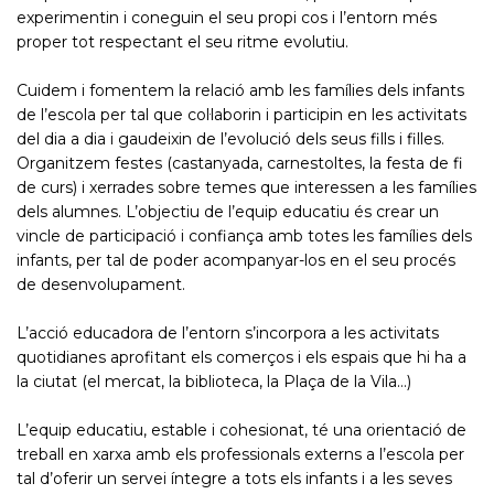
experimentin i coneguin el seu propi cos i l’entorn més
proper tot respectant el seu ritme evolutiu.
Cuidem i fomentem la relació amb les famílies dels infants
de l’escola per tal que col·laborin i participin en les activitats
del dia a dia i gaudeixin de l’evolució dels seus fills i filles.
Organitzem festes (castanyada, carnestoltes, la festa de fi
de curs) i xerrades sobre temes que interessen a les famílies
dels alumnes. L’objectiu de l’equip educatiu és crear un
vincle de participació i confiança amb totes les famílies dels
infants, per tal de poder acompanyar-los en el seu procés
de desenvolupament.
L’acció educadora de l’entorn s’incorpora a les activitats
quotidianes aprofitant els comerços i els espais que hi ha a
la ciutat (el mercat, la biblioteca, la Plaça de la Vila…)
L’equip educatiu, estable i cohesionat, té una orientació de
treball en xarxa amb els professionals externs a l’escola per
tal d’oferir un servei íntegre a tots els infants i a les seves