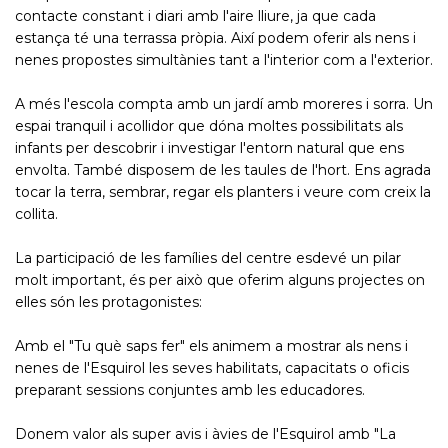
contacte constant i diari amb l'aire lliure, ja que cada
estança té una terrassa pròpia. Així podem oferir als nens i
nenes propostes simultànies tant a l'interior com a l'exterior.
A més l'escola compta amb un jardí amb moreres i sorra. Un
espai tranquil i acollidor que dóna moltes possibilitats als
infants per descobrir i investigar l'entorn natural que ens
envolta. També disposem de les taules de l'hort. Ens agrada
tocar la terra, sembrar, regar els planters i veure com creix la
collita.
La participació de les famílies del centre esdevé un pilar
molt important, és per això que oferim alguns projectes on
elles són les protagonistes:
Amb el "Tu què saps fer" els animem a mostrar als nens i
nenes de l'Esquirol les seves habilitats, capacitats o oficis
preparant sessions conjuntes amb les educadores.
Donem valor als super avis i àvies de l'Esquirol amb "La