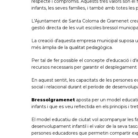
respecte i compromís. Aquests tres valors són el f
infants, les seves famílies, i també amb totes les
L'Ajuntament de Santa Coloma de Gramenet cr
gestió directa de les vuit escoles bressol municipa
La creació d'aquesta empresa municipal suposa un 
més àmplia de la qualitat pedagògica.
Per tal de fer possible el concepte d'educació i d'
recursos necessaris per garantir el desplegament
En aquest sentit, les capacitats de les persones 
social i relacional durant el període de desenvolup
Bressolgramenet
aposta per un model educatiu 
infants i que es veu reflectida en els principis i tre
El model educatiu de ciutat vol acompanyar les famíl
desenvolupament infantil i el valor de la seva tasca
persones educadores que permetin compartir expec