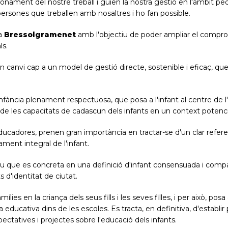
onament del nostre treball i guien la nostra gestió en l'àmbit pe
 persones que treballen amb nosaltres i ho fan possible.
ea
Bressolgramenet
amb l'objectiu de poder ampliar el comprom
ls.
canvi cap a un model de gestió directe, sostenible i eficaç, qu
infància plenament respectuosa, que posa a l'infant al centre de l
 de les capacitats de cadascun dels infants en un context poten
educadores, prenen gran importància en tractar-se d'un clar refer
ament integral de l'infant.
que es concreta en una definició d'infant consensuada i compart
ts d'identitat de ciutat.
ies en la criança dels seus fills i les seves filles, i per això, pos
 educativa dins de les escoles. Es tracta, en definitiva, d'establir
tatives i projectes sobre l'educació dels infants.