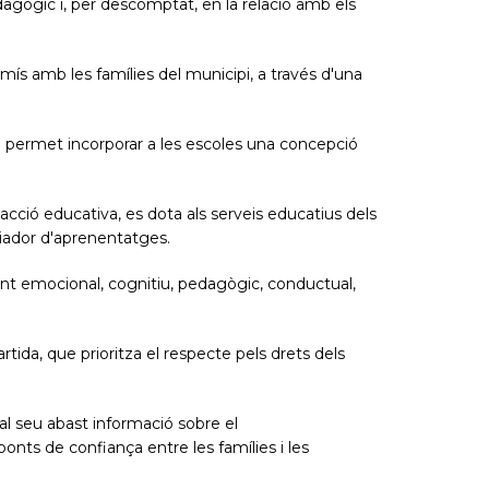
dagògic i, per descomptat, en la relació amb els
ís amb les famílies del municipi, a través d'una
e permet incorporar a les escoles una concepció
'acció educativa, es dota als serveis educatius dels
ciador d'aprenentatges.
ent emocional, cognitiu, pedagògic, conductual,
ida, que prioritza el respecte pels drets dels
a al seu abast informació sobre el
 ponts de confiança entre les famílies i les