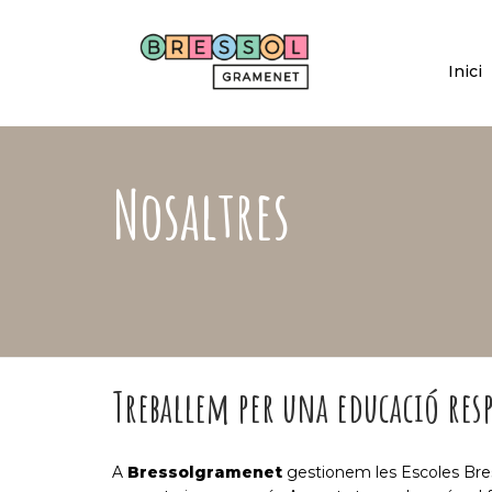
Skip
to
main
Inici
content
Nosaltres
Treballem per una educació resp
A
Bressolgramenet
gestionem les Escoles Bres