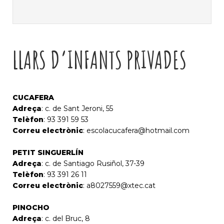
LLARS D’INFANTS PRIVADES
CUCAFERA
Adreça
: c. de Sant Jeroni, 55
Telèfon
: 93 391 59 53
Correu electrònic
:
escolacucafera@hotmail.com
PETIT SINGUERLÍN
Adreça
: c. de Santiago Rusiñol, 37-39
Telèfon
: 93 391 26 11
Correu electrònic
:
a8027559@xtec.cat
PINOCHO
Adreça
: c. del Bruc, 8