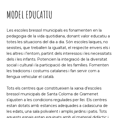
MODEL EDUCATIU
Les escoles bressol municipals es fonamenten en la
pedagogia de la vida quotidiana, donant valor educatiu a
totes les situacions del dia a dia. Són escoles laiques, no
sexistes, que treballen la igualtat, el respecte envers els i
les altres i l’entorn, partint dels interessos i les necessitats
dels i les infants. Potencien la integració de la diversitat
social i cultural i la participació de les famílies. Fomenten
les tradicions i costums catalanes i fan servir com a
llengua vehicular el català.
Tots els centres que constitueixen la xarxa d’escoles
bressol municipals de Santa Coloma de Gramenet
s’ajusten a les condicions regulades per llei. Els centres
estan dotats amb estances adequades a cadascuna de
les edats, una sala polivalent i amplis jardins i patis. Tots
aquests espais estan equipats amb el material didàctic i