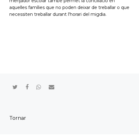
menjador escolar també permet la conciliació en
aquelles famílies que no poden deixar de treballar o que
necessiten treballar durant l'horari del migdia.
Compartir en Twitter
Compartir en Facebook
Compartir en Whatsapp
Compartir por mail
Tornar