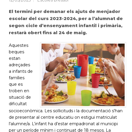
12/05/2023
Escoles bressol
El termini per demanar els ajuts de menjador
escolar del curs 2023-2024, per a l’alumnat de
segon cicle d’ensenyament infantil i primària,
restarà obert fins al 24 de maig.
Aquestes
beques
estan
adreçades
a infants de
famílies
que es
troben en
situació de
dificultat
socioeconòmica. Les sol·licituds i la documentació s'han
de presentar al centre educatiu on estigui matriculat
l'alumne/a. L’infant ha d’estar empadronat al municipi
per un període mínim i continuat de 18 mesos. La