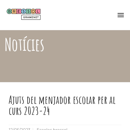
Skip
Català
to
Castellano
main
content
Togg
navi
Notícies
Ajuts del menjador escolar per al
curs 2023-24