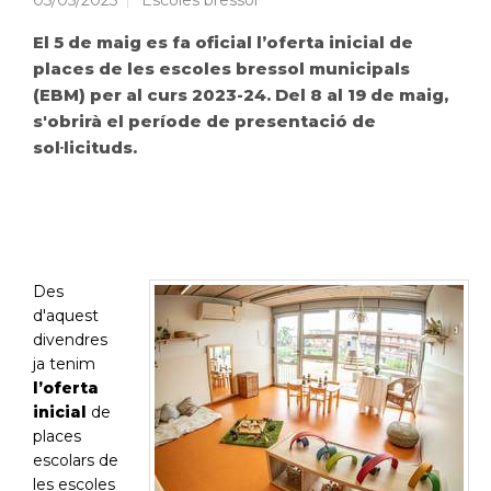
05/05/2023
Escoles bressol
El 5 de maig es fa oficial l’oferta inicial de
places de les escoles bressol municipals
(EBM) per al curs 2023-24. Del 8 al 19 de maig,
s'obrirà el període de presentació de
sol·licituds.
Des
d'aquest
divendres
ja tenim
l’oferta
inicial
de
places
escolars de
les escoles