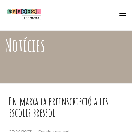
Skip
Català
to
Castellano
main
content
Togg
navi
Notícies
En marxa la preinscripció a les
escoles bressol