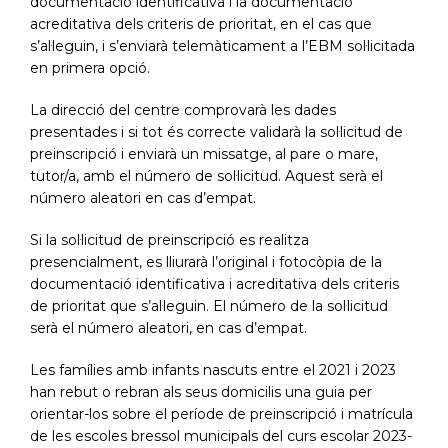
documentació identificativa i la documentació
acreditativa dels criteris de prioritat, en el cas que
s’al·leguin, i s’enviarà telemàticament a l’EBM sol·licitada
en primera opció.
La direcció del centre comprovarà les dades
presentades i si tot és correcte validarà la sol·licitud de
preinscripció i enviarà un missatge, al pare o mare,
tutor/a, amb el número de sol·licitud. Aquest serà el
número aleatori en cas d’empat.
Si la sol·licitud de preinscripció es realitza
presencialment, es lliurarà l’original i fotocòpia de la
documentació identificativa i acreditativa dels criteris
de prioritat que s’al·leguin. El número de la sol·licitud
serà el número aleatori, en cas d’empat.
Les famílies amb infants nascuts entre el 2021 i 2023
han rebut o rebran als seus domicilis una guia per
orientar-los sobre el període de preinscripció i matrícula
de les escoles bressol municipals del curs escolar 2023-