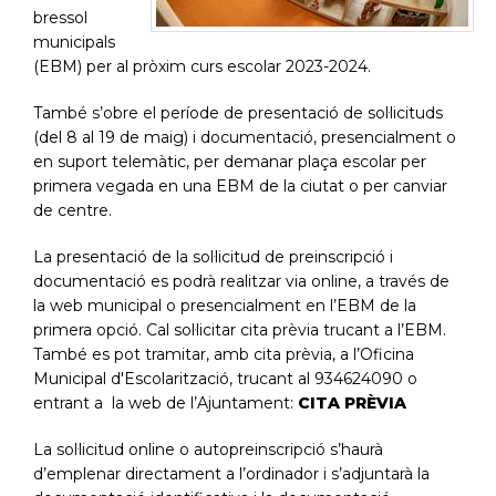
bressol
municipals
(EBM) per al pròxim curs escolar 2023-2024.
També s’obre el període de presentació de sol·licituds
(del 8 al 19 de maig) i documentació, presencialment o
en suport telemàtic, per demanar plaça escolar per
primera vegada en una EBM de la ciutat o per canviar
de centre.
La presentació de la sol·licitud de preinscripció i
documentació es podrà realitzar via online, a través de
la web municipal o presencialment en l’EBM de la
primera opció. Cal sol·licitar cita prèvia trucant a l’EBM.
També es pot tramitar, amb cita prèvia, a l’Oficina
Municipal d'Escolarització, trucant al 934624090 o
entrant a la web de l’Ajuntament:
CITA PRÈVIA
La sol·licitud online o autopreinscripció s’haurà
d’emplenar directament a l’ordinador i s’adjuntarà la