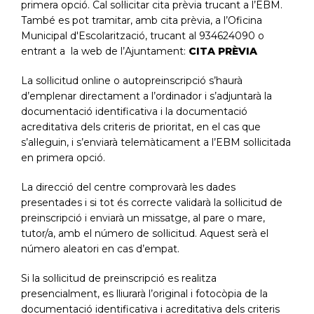
primera opció. Cal sol·licitar cita prèvia trucant a l’EBM.
També es pot tramitar, amb cita prèvia, a l’Oficina
Municipal d'Escolarització, trucant al 934624090 o
entrant a la web de l’Ajuntament:
CITA PRÈVIA
La sol·licitud online o autopreinscripció s’haurà
d’emplenar directament a l’ordinador i s’adjuntarà la
documentació identificativa i la documentació
acreditativa dels criteris de prioritat, en el cas que
s’al·leguin, i s’enviarà telemàticament a l’EBM sol·licitada
en primera opció.
La direcció del centre comprovarà les dades
presentades i si tot és correcte validarà la sol·licitud de
preinscripció i enviarà un missatge, al pare o mare,
tutor/a, amb el número de sol·licitud. Aquest serà el
número aleatori en cas d’empat.
Si la sol·licitud de preinscripció es realitza
presencialment, es lliurarà l’original i fotocòpia de la
documentació identificativa i acreditativa dels criteris