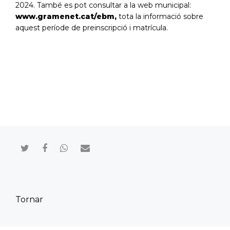
2024. També es pot consultar a la web municipal:
www.gramenet.cat/ebm
,
tota la informació sobre
aquest període de preinscripció i matrícula.
Compartir en Twitter
Compartir en Facebook
Compartir en Whatsapp
Compartir por mail
Tornar