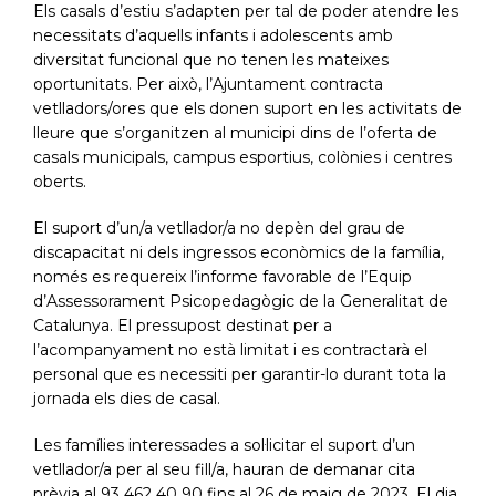
Els casals d’estiu s’adapten per tal de poder atendre les
necessitats d’aquells infants i adolescents amb
diversitat funcional que no tenen les mateixes
oportunitats. Per això, l’Ajuntament contracta
vetlladors/ores que els donen suport en les activitats de
lleure que s’organitzen al municipi dins de l’oferta de
casals municipals, campus esportius, colònies i centres
oberts.
El suport d’un/a vetllador/a no depèn del grau de
discapacitat ni dels ingressos econòmics de la família,
només es requereix l’informe favorable de l’Equip
d’Assessorament Psicopedagògic de la Generalitat de
Catalunya. El pressupost destinat per a
l’acompanyament no està limitat i es contractarà el
personal que es necessiti per garantir-lo durant tota la
jornada els dies de casal.
Les famílies interessades a sol·licitar el suport d’un
vetllador/a per al seu fill/a, hauran de demanar cita
prèvia al 93 462 40 90 fins al 26 de maig de 2023. El dia