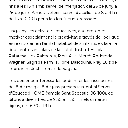
realitzaran de dilluns a divendres en horari de 9 a 13 h, i
fins a les 15 h amb servei de menjador, del 26 de juny al
28 de juliol. A més, s’oferirà servei d’acollida de 8 a 9 h i
de 15 a 16.30 h per a les famílies interessades.
Enguany, les activitats educatives, que pretenen
motivar especialment la creativitat a través del joc i que
es realitzaran en l’àmbit habitual dels infants, es faran a
deu centres escolars de la ciutat: Institut Escola
Pallaresa, Les Palmeres, Riera Alta, Mercè Rodoreda,
Wagner, Sagrada Família, Torre Balldovina, Fray Luis de
León, Sant Just i Ferran de Sagarra.
Les persones interessades podran fer les inscripcions
del 8 de maig al 8 de juny presencialment al Servei
d'Educació - OME (rambla Sant Sebastià, 98-100), de
dilluns a divendres, de 9.30 a 11.30 h; i els dimarts i
dijous, de 16.30 a 19 h.