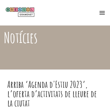
Skip
Català
to
Castellano
main
content
Togg
navi
Notícies
Arriba ‘Agenda d'Estiu 2023’,
l’oferta d’activitats de lleure de
la ciutat