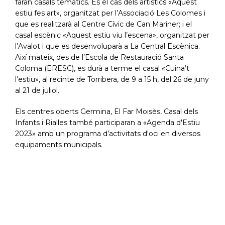
faran casals temàtics. És el cas dels artístics «Aquest
estiu fes art», organitzat per l’Associació Les Colomes i
que es realitzarà al Centre Cívic de Can Mariner; i el
casal escènic «Aquest estiu viu l’escena», organitzat per
l’Avalot i que es desenvoluparà a La Central Escènica.
Així mateix, des de l’Escola de Restauració Santa
Coloma (ERESC), es durà a terme el casal «Cuina’t
l’estiu», al recinte de Torribera, de 9 a 15 h, del 26 de juny
al 21 de juliol.
Els centres oberts Germina, El Far Moisès, Casal dels
Infants i Rialles també participaran a «Agenda d'Estiu
2023» amb un programa d’activitats d'oci en diversos
equipaments municipals.