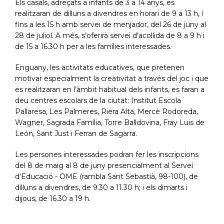
Els casals, adreçats a infants de 3 a 14 anys, es
realitzaran de dilluns a divendres en horari de 9 a 13 h, i
fins a les 15 h amb servei de menjador, del 26 de juny al
28 de juliol. A més, s’oferirà servei d’acollida de 8 a 9 h i
de 15 a 16.30 h per a les famílies interessades.
Enguany, les activitats educatives, que pretenen
motivar especialment la creativitat a través del joc i que
es realitzaran en l’àmbit habitual dels infants, es faran a
deu centres escolars de la ciutat: Institut Escola
Pallaresa, Les Palmeres, Riera Alta, Mercè Rodoreda,
Wagner, Sagrada Família, Torre Balldovina, Fray Luis de
León, Sant Just i Ferran de Sagarra.
Les persones interessades podran fer les inscripcions
del 8 de maig al 8 de juny presencialment al Servei
d'Educació - OME (rambla Sant Sebastià, 98-100), de
dilluns a divendres, de 9.30 a 11.30 h; i els dimarts i
dijous, de 16.30 a 19 h.