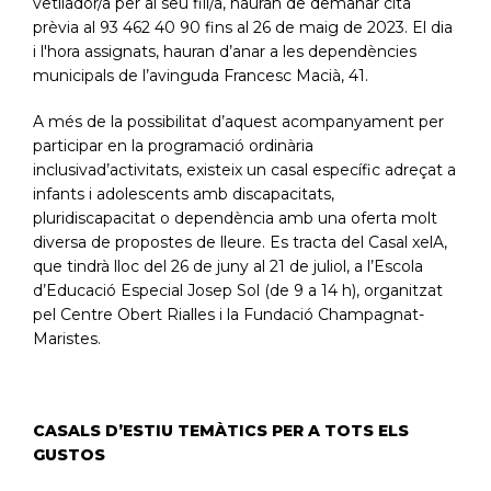
vetllador/a per al seu fill/a, hauran de demanar cita
prèvia al 93 462 40 90 fins al 26 de maig de 2023. El dia
i l'hora assignats, hauran d’anar a les dependències
municipals de l’avinguda Francesc Macià, 41.
A més de la possibilitat d’aquest acompanyament per
participar en la programació ordinària
inclusivad’activitats, existeix un casal específic adreçat a
infants i adolescents amb discapacitats,
pluridiscapacitat o dependència amb una oferta molt
diversa de propostes de lleure. Es tracta del Casal xelA,
que tindrà lloc del 26 de juny al 21 de juliol, a l’Escola
d’Educació Especial Josep Sol (de 9 a 14 h), organitzat
pel Centre Obert Rialles i la Fundació Champagnat-
Maristes.
CASALS D’ESTIU TEMÀTICS PER A TOTS ELS
GUSTOS