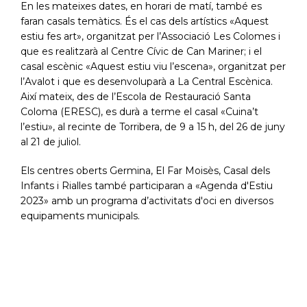
En les mateixes dates, en horari de matí, també es
faran casals temàtics. És el cas dels artístics «Aquest
estiu fes art», organitzat per l’Associació Les Colomes i
que es realitzarà al Centre Cívic de Can Mariner; i el
casal escènic «Aquest estiu viu l’escena», organitzat per
l’Avalot i que es desenvoluparà a La Central Escènica.
Així mateix, des de l’Escola de Restauració Santa
Coloma (ERESC), es durà a terme el casal «Cuina’t
l’estiu», al recinte de Torribera, de 9 a 15 h, del 26 de juny
al 21 de juliol.
Els centres oberts Germina, El Far Moisès, Casal dels
Infants i Rialles també participaran a «Agenda d'Estiu
2023» amb un programa d’activitats d'oci en diversos
equipaments municipals.