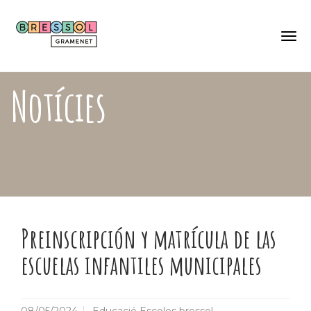
Skip
Català
to
Castellano
main
content
Togg
navi
Notícies
Preinscripción y matrícula de las
escuelas infantiles municipales