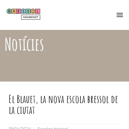
Skip
Català
to
Castellano
main
content
Togg
navi
Notícies
El Blauet, la nova escola bressol de
la ciutat