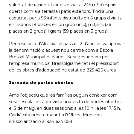
voluntat de racionalitzar els espais; i 245 m² d'espais
oberts com ara terrassa i patis exteriors. Tindrà una
capacitat per a 93 infants distribuïts en 6 grups dividits
en nadons (8 places en un grup únic), mitjans (26
places en 2 grups) i grans (59 places en 3 grups).
Per resolució d’Alcaldia, el passat 12 d’abril es va aprovar
la denominació d’aquest nou centre com a Escola
Bressol Municipal El Blauet. Serà gestionada per
l’empresa municipal Bressolgramenet i el pressupost
de les obres d'adequació ha estat de 829.426 euros.
Jornada de portes obertes
Amb l'objectiu que les famílies puguin conèixer com
serà l'escola, està prevista una visita de portes obertes
el 3 de maig, en dues sessions: a les 10 h i a les 17.15 h.
Caldrà cita prèvia trucant a l'Oficina Municipal
d'Escolarització al 934 624 058.