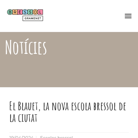
Skip
Català
to
Castellano
main
content
Togg
navi
Notícies
El Blauet, la nova escola bressol de
la ciutat