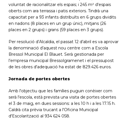
voluntat de racionalitzar els espais; i 245 m² d'espais
oberts com ara terrassa i patis exteriors. Tindrà una
capacitat per a 93 infants distribuïts en 6 grups dividits
en nadons (8 places en un grup únic), mitjans (26
places en 2 grups) i grans (59 places en 3 grups).
Per resolució d’Alcaldia, el passat 12 d’abril es va aprovar
la denominació d’aquest nou centre com a Escola
Bressol Municipal El Blauet. Serà gestionada per
l’empresa municipal Bressolgramenet i el pressupost
de les obres d'adequació ha estat de 829.426 euros.
Jornada de portes obertes
Amb l'objectiu que les famílies puguin conèixer com
serà l'escola, està prevista una visita de portes obertes
el 3 de maig, en dues sessions: a les 10 h i a les 17.15 h.
Caldrà cita prèvia trucant a l'Oficina Municipal
d'Escolarització al 934 624 058.