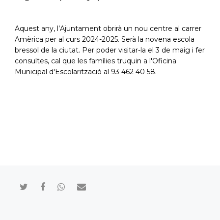
Aquest any, l’Ajuntament obrirà un nou centre al carrer
Amèrica per al curs 2024-2025. Serà la novena escola
bressol de la ciutat. Per poder visitar-la el 3 de maig i fer
consultes, cal que les famílies truquin
a l'Oficina
Municipal d'Escolarització al 93 462 40 58.
Compartir en Twitter
Compartir en Facebook
Compartir en Whatsapp
Compartir por mail