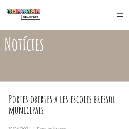
Skip
Català
to
Castellano
main
content
Togg
navi
Notícies
Portes obertes a les escoles bressol
municipals