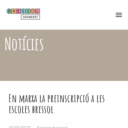
Skip
Català
to
Castellano
main
content
Togg
navi
Notícies
En marxa la preinscripció a les
escoles bressol