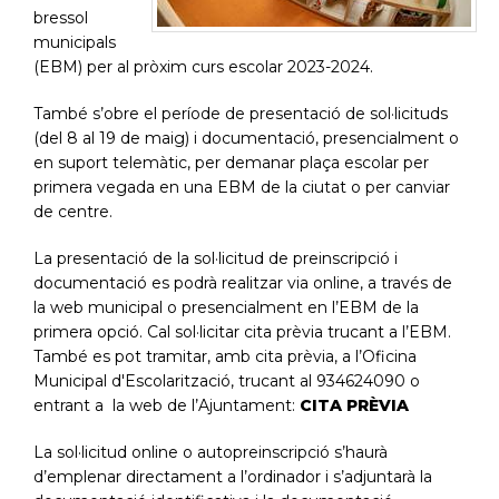
bressol
municipals
(EBM) per al pròxim curs escolar 2023-2024.
També s’obre el període de presentació de sol·licituds
(del 8 al 19 de maig) i documentació, presencialment o
en suport telemàtic, per demanar plaça escolar per
primera vegada en una EBM de la ciutat o per canviar
de centre.
La presentació de la sol·licitud de preinscripció i
documentació es podrà realitzar via online, a través de
la web municipal o presencialment en l’EBM de la
primera opció. Cal sol·licitar cita prèvia trucant a l’EBM.
També es pot tramitar, amb cita prèvia, a l’Oficina
Municipal d'Escolarització, trucant al 934624090 o
entrant a la web de l’Ajuntament:
CITA PRÈVIA
La sol·licitud online o autopreinscripció s’haurà
d’emplenar directament a l’ordinador i s’adjuntarà la