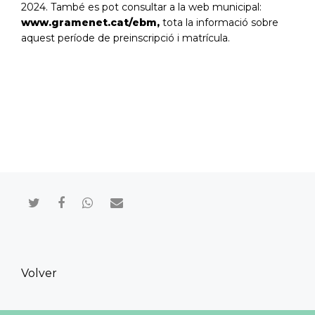
2024. També es pot consultar a la web municipal:
www.gramenet.cat/ebm
,
tota la informació sobre
aquest període de preinscripció i matrícula.
Compartir en Twitter
Compartir en Facebook
Compartir en Whatsapp
Compartir por mail
Volver