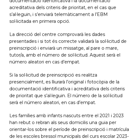
documentació identificativa i la documentació
acreditativa dels criteris de prioritat, en el cas que
s’al·leguin, i s’enviarà telemàticament a l’EBM
sol·licitada en primera opció.
La direcció del centre comprovarà les dades
presentades i si tot és correcte validarà la sol·licitud de
preinscripció i enviarà un missatge, al pare o mare,
tutor/a, amb el número de sol·licitud. Aquest serà el
número aleatori en cas d’empat.
Si la sol·licitud de preinscripció es realitza
presencialment, es lliurarà l’original i fotocòpia de la
documentació identificativa i acreditativa dels criteris
de prioritat que s’al·leguin. El número de la sol·licitud
serà el número aleatori, en cas d’empat.
Les famílies amb infants nascuts entre el 2021 i 2023
han rebut o rebran als seus domicilis una guia per
orientar-los sobre el període de preinscripció i matrícula
de les escoles bressol municipals del curs escolar 2023-