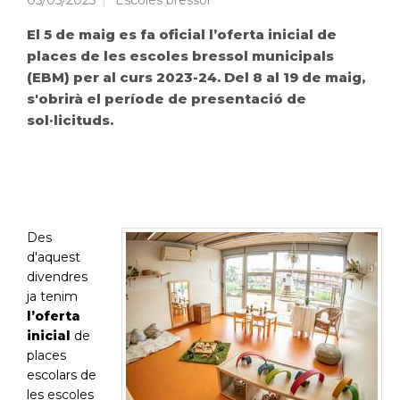
05/05/2023
Escoles bressol
El 5 de maig es fa oficial l’oferta inicial de
places de les escoles bressol municipals
(EBM) per al curs 2023-24. Del 8 al 19 de maig,
s'obrirà el període de presentació de
sol·licituds.
Des
d'aquest
divendres
ja tenim
l’oferta
inicial
de
places
escolars de
les escoles