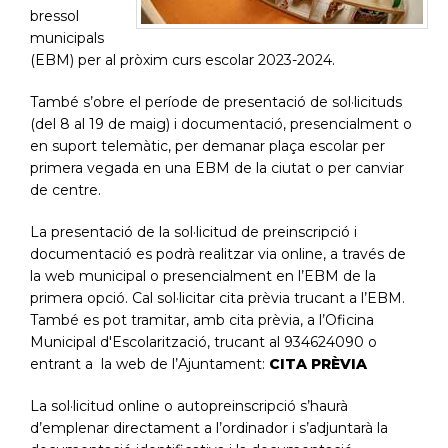
bressol
municipals
(EBM) per al pròxim curs escolar 2023-2024.
També s’obre el període de presentació de sol·licituds
(del 8 al 19 de maig) i documentació, presencialment o
en suport telemàtic, per demanar plaça escolar per
primera vegada en una EBM de la ciutat o per canviar
de centre.
La presentació de la sol·licitud de preinscripció i
documentació es podrà realitzar via online, a través de
la web municipal o presencialment en l’EBM de la
primera opció. Cal sol·licitar cita prèvia trucant a l’EBM.
També es pot tramitar, amb cita prèvia, a l’Oficina
Municipal d'Escolarització, trucant al 934624090 o
entrant a la web de l’Ajuntament:
CITA PRÈVIA
La sol·licitud online o autopreinscripció s’haurà
d’emplenar directament a l’ordinador i s’adjuntarà la