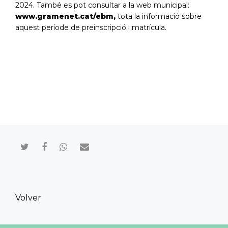
2024. També es pot consultar a la web municipal:
www.gramenet.cat/ebm
,
tota la informació sobre
aquest període de preinscripció i matrícula.
Compartir en Twitter
Compartir en Facebook
Compartir en Whatsapp
Compartir por mail
Volver