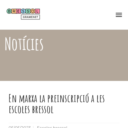
Skip
Català
to
Castellano
main
content
Togg
navi
Notícies
En marxa la preinscripció a les
escoles bressol