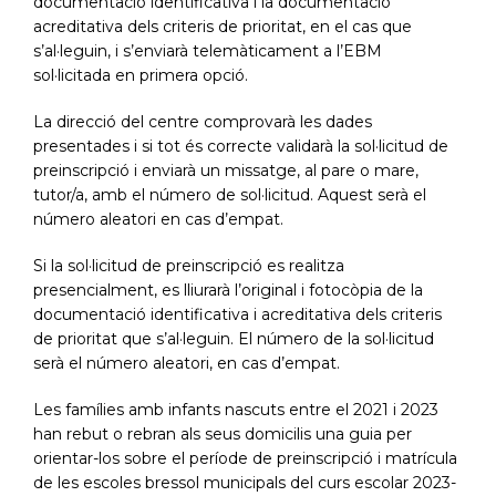
documentació identificativa i la documentació
acreditativa dels criteris de prioritat, en el cas que
s’al·leguin, i s’enviarà telemàticament a l’EBM
sol·licitada en primera opció.
La direcció del centre comprovarà les dades
presentades i si tot és correcte validarà la sol·licitud de
preinscripció i enviarà un missatge, al pare o mare,
tutor/a, amb el número de sol·licitud. Aquest serà el
número aleatori en cas d’empat.
Si la sol·licitud de preinscripció es realitza
presencialment, es lliurarà l’original i fotocòpia de la
documentació identificativa i acreditativa dels criteris
de prioritat que s’al·leguin. El número de la sol·licitud
serà el número aleatori, en cas d’empat.
Les famílies amb infants nascuts entre el 2021 i 2023
han rebut o rebran als seus domicilis una guia per
orientar-los sobre el període de preinscripció i matrícula
de les escoles bressol municipals del curs escolar 2023-