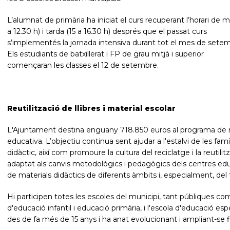
L’alumnat de primària ha iniciat el curs recuperant l’horari de m
a 12.30 h) i tarda (15 a 16.30 h) després que el passat curs
s’implementés la jornada intensiva durant tot el mes de sete
Els estudiants de batxillerat i FP de grau mitjà i superior
començaran les classes el 12 de setembre.
Reutilització de llibres i material escolar
L'Ajuntament destina enguany 718.850 euros al programa de reut
educativa. L’objectiu continua sent ajudar a l'estalvi de les famí
didàctic, així com promoure la cultura del reciclatge i la reutili
adaptat als canvis metodològics i pedagògics dels centres educ
de materials didàctics de diferents àmbits i, especialment, del
Hi participen totes les escoles del municipi, tant públiques 
d'educació infantil i educació primària, i l'escola d'educació 
des de fa més de 15 anys i ha anat evolucionant i ampliant-se fin