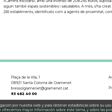
«Camins escolars», amb una inversió de 208.245 euros, suposa m
siguin també espais sostenibles i saludables. A més, s’ha crea
265 establiments, identificats com a agents de proximitat, 
Plaça de la Vila, 1
Av
08921 Santa Coloma de Gramenet
P
bressolgramenet@gramenet.cat
93 462 40 00
egación por nuestra web y para obtener estadísticas sobre su uso
e ofrecemos mayor información sobre este tema, y sobre las pos