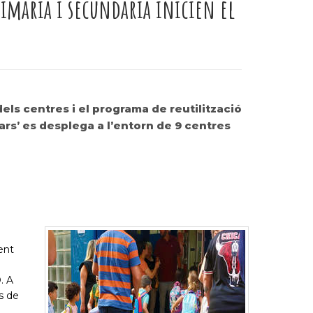
imària i secundària inicien el
els centres i el programa de reutilització
lars’ es desplega a l’entorn de 9 centres
ent
. A
s de