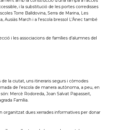
untament amb la construcció d’una rampa a l'accés
ccessible, i la substitució de les portes corredisses
escoles Torre Balldovina, Serra de Marina, Les
ta, Ausiàs March i a l'escola bressol L'Ànec també
ció i les associacions de famílies d’alumnes del
s de la ciutat, uns itineraris segurs i còmodes
i tornada de l’escola de manera autònoma, a peu, en
iva són: Mercè Rodoreda, Joan Salvat Papasseit,
agrada Família.
’han organitzat dues xerrades informatives per donar