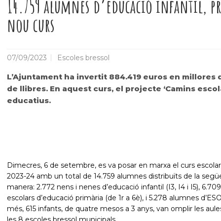
14.759 alumnes d’educació infantil, pr
nou curs
07/09/2023
Escoles bressol
L’Ajuntament ha invertit 884.419 euros en millores d
de llibres. En aquest curs, el projecte ‘Camins esco
educatius.
Dimecres, 6 de setembre, es va posar en marxa el curs escolar
2023-24 amb un total de 14.759 alumnes distribuïts de la segü
manera: 2.772
nens i nenes d’educació infantil (I3, I4 i I5), 6.709
escolars d’educació primària (de 1r a 6è), i 5.278 alumnes d’ESO
més, 615 infants, de quatre mesos a 3 anys, van omplir les aule
les 8 escoles bressol municipals.