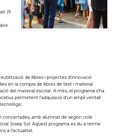
atí (9
mbre.
ilització de llibres i projectes d'innovació
lies en la compra de llibres de text i material
tzació del material escolar. A més, el programa s'ha
atius permetent l'adquisició d'un ampli ventall
 tecnològic.
com concertades, amb alumnat de segon cicle
especial Josep Sol. Aquest programa es du a terme
s a l’actualitat.