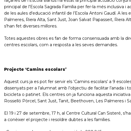
façanes de l'Escola Banús ha estat la principal actuació conj
principal de l'Escola Sagrada Família per fer-la més inclusiva i a
de les aules d'educació infantil de l’Escola Antoni Gaudí. A les 
Palmeres, Riera Alta, Sant Just, Joan Salvat Papasseit, Riera Al
s'han fet diverses millores.
Totes aquestes obres es fan de forma consensuada amb la direc
centres escolars, com a resposta a les seves demandes.
Projecte ‘Camins escolars’
Aquest curs ja es pot fer servir els ‘Camins escolars’ a 9 escole
dissenyats per a l’alumnat amb l’objectiu de facilitar l’anada 
bicicleta o patinet. Els centres on ja funciona aquesta iniciat
Rosselló Pòrcel, Sant Just, Tanit, Beethoven, Les Palmeres i S
El 19 i 27 de setembre, 17 h, al Centre Cultural Can Sisteré, s
a conèixer el projecte i resoldre dubtes a les famílies.