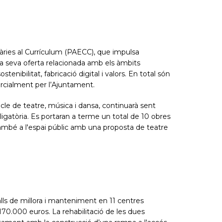
ries al Currículum (PAECC), que impulsa
 la seva oferta relacionada amb els àmbits
enibilitat, fabricació digital i valors. En total són
parcialment per l’Ajuntament.
cle de teatre, música i dansa, continuarà sent
bligatòria. Es portaran a terme un total de 10 obres
 també a l'espai públic amb una proposta de teatre
ls de millora i manteniment en 11 centres
 170.000 euros. La rehabilitació de les dues