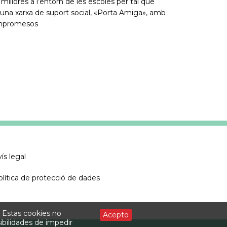
illores a l’entorn de les escoles per tal que
t una xarxa de suport social, «Porta Amiga», amb
compromesos
ís legal
olítica de protecció de dades
. Estas cookies no
Acepto
ibilidades de impedir