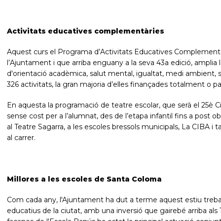
Activitats educatives complementàries
Aquest curs el Programa d’Activitats Educatives Complementà
l’Ajuntament i que arriba enguany a la seva 43a edició, amplia
d'orientació acadèmica, salut mental, igualtat, medi ambient, sost
326 activitats, la gran majoria d’elles finançades totalment o 
En aquesta la programació de teatre escolar, que serà el 25è Ci
sense cost per a l’alumnat, des de l’etapa infantil fins a post o
al Teatre Sagarra, a les escoles bressols municipals, La CIBA i
al carrer.
Millores a les escoles de Santa Coloma
Com cada any, l'Ajuntament ha dut a terme aquest estiu trebal
educatius de la ciutat, amb una inversió que gairebé arriba als