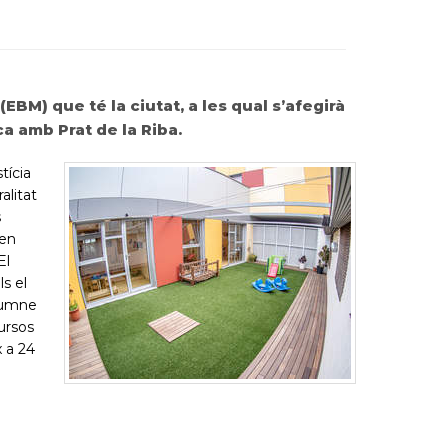
EBM) que té la ciutat, a les qual s’afegirà
ca amb Prat de la Riba.
tícia
alitat
s
 en
El
s el
alumne
cursos
 a 24