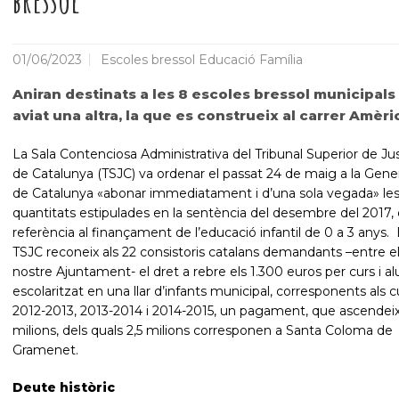
bressol
01/06/2023
Escoles bressol Educació Família
Aniran destinats a les 8 escoles bressol municipals (
aviat una altra, la que es construeix al carrer Amèri
La Sala Contenciosa Administrativa del Tribunal Superior de Jus
de Catalunya (TSJC) va ordenar el passat 24 de maig a la Gener
de Catalunya «abonar immediatament i d’una sola vegada» le
quantitats estipulades en la sentència del desembre del 2017,
referència al finançament de l’educació infantil de 0 a 3 anys. 
TSJC reconeix als 22 consistoris catalans demandants –entre ell
nostre Ajuntament- el dret a rebre els 1.300 euros per curs i 
escolaritzat en una llar d’infants municipal, corresponents als 
2012-2013, 2013-2014 i 2014-2015, un pagament, que ascendeix
milions, dels quals 2,5 milions corresponen a Santa Coloma de
Gramenet.
Deute històric