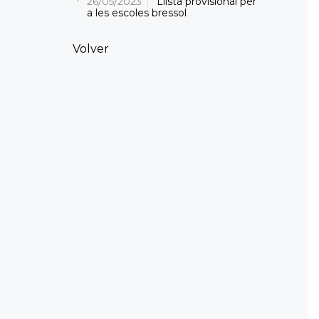
26/05/2023
Llista provisional per
a les escoles bressol
Volver