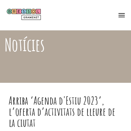
Skip
Català
to
Castellano
main
content
Togg
navi
Notícies
Arriba ‘Agenda d'Estiu 2023’,
l’oferta d’activitats de lleure de
la ciutat