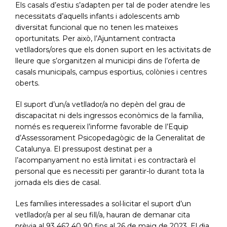
Els casals d’estiu s’adapten per tal de poder atendre les
necessitats d’aquells infants i adolescents amb
diversitat funcional que no tenen les mateixes
oportunitats. Per això, l’Ajuntament contracta
vetlladors/ores que els donen suport en les activitats de
lleure que s’organitzen al municipi dins de l’oferta de
casals municipals, campus esportius, colònies i centres
oberts.
El suport d’un/a vetllador/a no depèn del grau de
discapacitat ni dels ingressos econòmics de la família,
només es requereix l’informe favorable de l’Equip
d’Assessorament Psicopedagògic de la Generalitat de
Catalunya. El pressupost destinat per a
l’acompanyament no està limitat i es contractarà el
personal que es necessiti per garantir-lo durant tota la
jornada els dies de casal.
Les famílies interessades a sol·licitar el suport d’un
vetllador/a per al seu fill/a, hauran de demanar cita
prèvia al 93 462 40 90 fins al 26 de maig de 2023. El dia