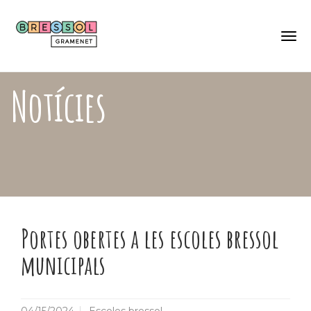
Skip
Català
to
Castellano
main
content
Togg
navi
Notícies
Portes obertes a les escoles bressol
municipals