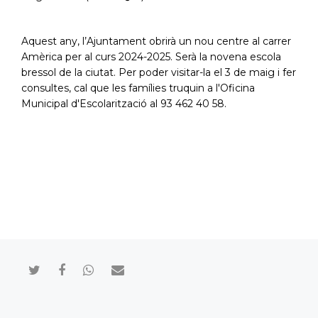
Aquest any, l’Ajuntament obrirà un nou centre al carrer
Amèrica per al curs 2024-2025. Serà la novena escola
bressol de la ciutat. Per poder visitar-la el 3 de maig i fer
consultes, cal que les famílies truquin
a l'Oficina
Municipal d'Escolarització al 93 462 40 58.
Compartir en Twitter
Compartir en Facebook
Compartir en Whatsapp
Compartir por mail