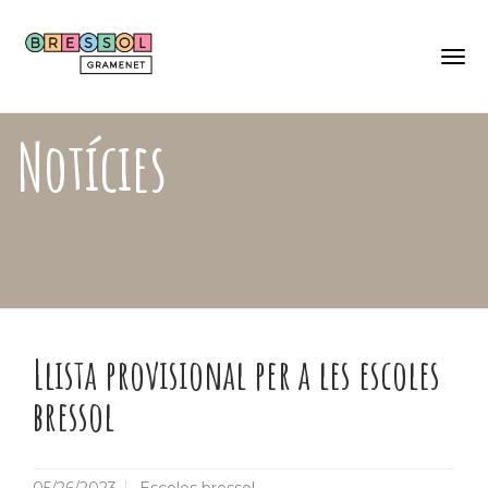
Skip
Català
to
Castellano
main
content
Togg
navi
Notícies
Llista provisional per a les escoles
bressol