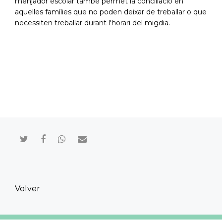
menjador escolar també permet la conciliació en
aquelles famílies que no poden deixar de treballar o que
necessiten treballar durant l'horari del migdia.
Compartir en Twitter
Compartir en Facebook
Compartir en Whatsapp
Compartir por mail
Volver