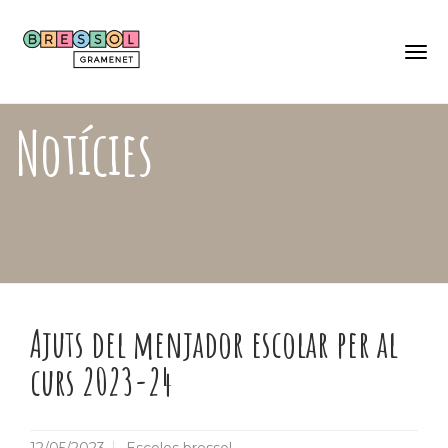
Skip
Català
to
Castellano
main
content
Togg
navi
Notícies
Ajuts del menjador escolar per al
curs 2023-24