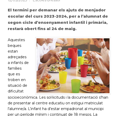
12/05/2023
Escoles bressol
El termini per demanar els ajuts de menjador
escolar del curs 2023-2024, per a l’alumnat de
segon cicle d’ensenyament infantil i primària,
restarà obert fins al 24 de maig.
Aquestes
beques
estan
adreçades
a infants de
famílies
que es
troben en
situació de
dificultat
socioeconòmica. Les sol·licituds i la documentació s'han
de presentar al centre educatiu on estigui matriculat
l'alumne/a. L’infant ha d’estar empadronat al municipi
per un període mínim i continuat de 18 mesos. La