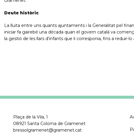
Gramenet.
Deute històric
La lluita entre uns quants ajuntaments i la Generalitat pel fina
iniciar fa gairebé una dècada quan el govern català va comença
la gestió de les llars d’infants que li corresponia, fins a reduir-lo
Plaça de la Vila, 1
Av
08921 Santa Coloma de Gramenet
P
bressolgramenet@gramenet.cat