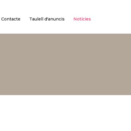
Català
Castellano
Contacte
Taulell d'anuncis
Notícies