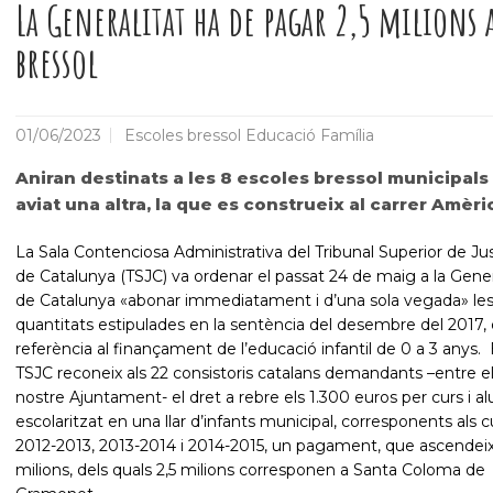
La Generalitat ha de pagar 2,5 milions 
bressol
01/06/2023
Escoles bressol Educació Família
Aniran destinats a les 8 escoles bressol municipals (
aviat una altra, la que es construeix al carrer Amèri
La Sala Contenciosa Administrativa del Tribunal Superior de Jus
de Catalunya (TSJC) va ordenar el passat 24 de maig a la Gener
de Catalunya «abonar immediatament i d’una sola vegada» le
quantitats estipulades en la sentència del desembre del 2017,
referència al finançament de l’educació infantil de 0 a 3 anys. 
TSJC reconeix als 22 consistoris catalans demandants –entre ell
nostre Ajuntament- el dret a rebre els 1.300 euros per curs i 
escolaritzat en una llar d’infants municipal, corresponents als 
2012-2013, 2013-2014 i 2014-2015, un pagament, que ascendeix
milions, dels quals 2,5 milions corresponen a Santa Coloma de