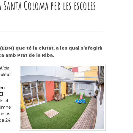
a Santa Coloma per les escoles
EBM) que té la ciutat, a les qual s’afegirà
ca amb Prat de la Riba.
tícia
alitat
s
 en
El
s el
alumne
cursos
 a 24