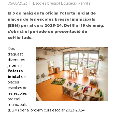
05/05/2023
Escoles bressol Educació Família
El 5 de maig es fa oficial l’oferta inicial de
places de les escoles bressol municipals
(EBM) per al curs 2023-24. Del 8 al 19 de maig,
s'obrirà el període de presentació de
sol·licituds.
Des
d'aquest
divendres
ja tenim
l’oferta
inicial
de
places
escolars de
les escoles
bressol
municipals
(EBM) per al pròxim curs escolar 2023-2024.