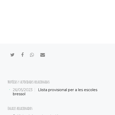
Compartir en Twitter
Compartir en Facebook
Compartir en Whatsapp
Compartir por mail
Notícias y actividades relacionadas
26/05/2023
Llista provisional per a les escoles
bressol
Enlaces relacionados