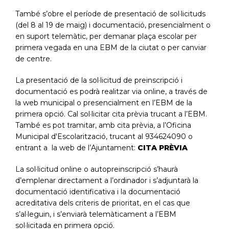
També s’obre el període de presentació de sol·licituds
(del 8 al 19 de maig) i documentació, presencialment o
en suport telemàtic, per demanar plaça escolar per
primera vegada en una EBM de la ciutat o per canviar
de centre.
La presentació de la sol·licitud de preinscripció i
documentació es podrà realitzar via online, a través de
la web municipal o presencialment en l’EBM de la
primera opció. Cal sol·licitar cita prèvia trucant a l’EBM.
També es pot tramitar, amb cita prèvia, a l’Oficina
Municipal d'Escolarització, trucant al 934624090 o
entrant a la web de l’Ajuntament:
CITA PRÈVIA
La sol·licitud online o autopreinscripció s’haurà
d’emplenar directament a l’ordinador i s’adjuntarà la
documentació identificativa i la documentació
acreditativa dels criteris de prioritat, en el cas que
s’al·leguin, i s’enviarà telemàticament a l’EBM
sol·licitada en primera opció.