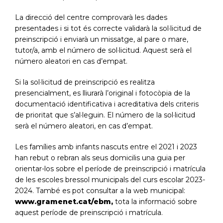
La direcció del centre comprovarà les dades
presentades i si tot és correcte validarà la sol·licitud de
preinscripció i enviarà un missatge, al pare o mare,
tutor/a, amb el número de sol·licitud. Aquest serà el
número aleatori en cas d’empat.
Si la sol·licitud de preinscripció es realitza
presencialment, es lliurarà l’original i fotocòpia de la
documentació identificativa i acreditativa dels criteris
de prioritat que s’al·leguin. El número de la sol·licitud
serà el número aleatori, en cas d’empat.
Les famílies amb infants nascuts entre el 2021 i 2023
han rebut o rebran als seus domicilis una guia per
orientar-los sobre el període de preinscripció i matrícula
de les escoles bressol municipals del curs escolar 2023-
2024. També es pot consultar a la web municipal:
www.gramenet.cat/ebm
,
tota la informació sobre
aquest període de preinscripció i matrícula.