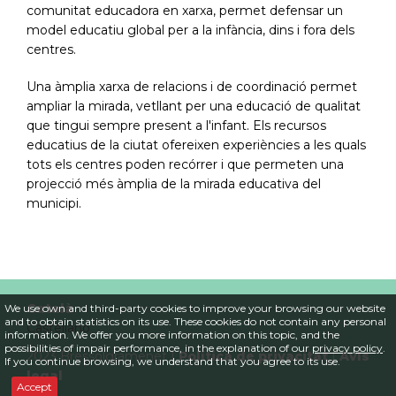
comunitat educadora en xarxa, permet defensar un
model educatiu global per a la infància, dins i fora dels
centres.
Una àmplia xarxa de relacions i de coordinació permet
ampliar la mirada, vetllant per una educació de qualitat
que tingui sempre present a l'infant. Els recursos
educatius de la ciutat ofereixen experiències a les quals
tots els centres poden recórrer i que permeten una
projecció més àmplia de la mirada educativa del
municipi.
Català
We use own and third-party cookies to improve your browsing our website
and to obtain statistics on its use. These cookies do not contain any personal
Castellano
information. We offer you more information on this topic, and the
possibilities of impair performance, in the explanation of our
privacy policy
.
2023 Bressolgramenet |
Política de privacitat
|
Avís
If you continue browsing, we understand that you agree to its use.
legal
Accept