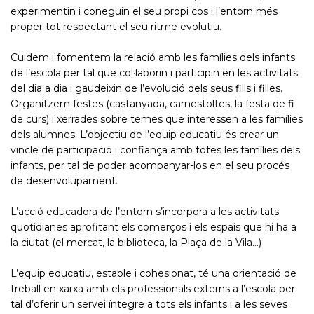
experimentin i coneguin el seu propi cos i l’entorn més
proper tot respectant el seu ritme evolutiu.
Cuidem i fomentem la relació amb les famílies dels infants
de l’escola per tal que col·laborin i participin en les activitats
del dia a dia i gaudeixin de l’evolució dels seus fills i filles.
Organitzem festes (castanyada, carnestoltes, la festa de fi
de curs) i xerrades sobre temes que interessen a les famílies
dels alumnes. L’objectiu de l’equip educatiu és crear un
vincle de participació i confiança amb totes les famílies dels
infants, per tal de poder acompanyar-los en el seu procés
de desenvolupament.
L’acció educadora de l’entorn s’incorpora a les activitats
quotidianes aprofitant els comerços i els espais que hi ha a
la ciutat (el mercat, la biblioteca, la Plaça de la Vila…)
L’equip educatiu, estable i cohesionat, té una orientació de
treball en xarxa amb els professionals externs a l’escola per
tal d’oferir un servei íntegre a tots els infants i a les seves