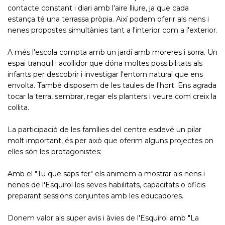
contacte constant i diari amb l'aire lliure, ja que cada
estança té una terrassa pròpia. Així podem oferir als nens i
nenes propostes simultànies tant a l'interior com a l'exterior.
A més l'escola compta amb un jardí amb moreres i sorra. Un
espai tranquil i acollidor que dóna moltes possibilitats als
infants per descobrir i investigar l'entorn natural que ens
envolta. També disposem de les taules de l'hort. Ens agrada
tocar la terra, sembrar, regar els planters i veure com creix la
collita.
La participació de les famílies del centre esdevé un pilar
molt important, és per això que oferim alguns projectes on
elles són les protagonistes:
Amb el "Tu què saps fer" els animem a mostrar als nens i
nenes de l'Esquirol les seves habilitats, capacitats o oficis
preparant sessions conjuntes amb les educadores.
Donem valor als super avis i àvies de l'Esquirol amb "La