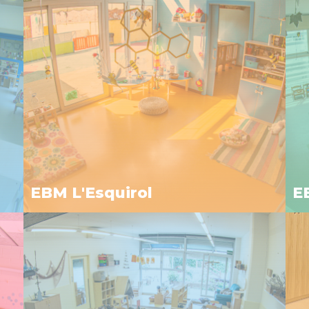
EBM L'Esquirol
E