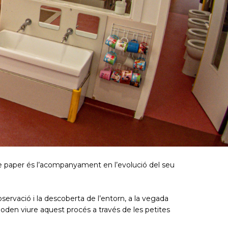
e paper és l’acompanyament en l’evolució del seu
servació i la descoberta de l’entorn, a la vegada
poden viure aquest procés a través de les petites