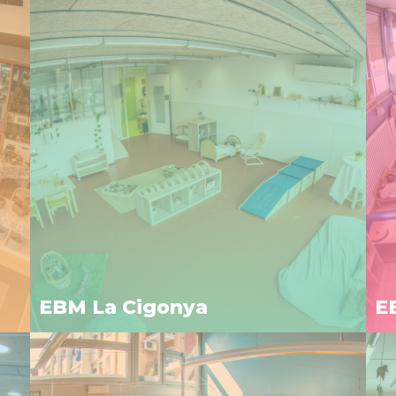
EBM La Cigonya
E