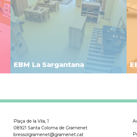
EBM La Sargantana
E
Plaça de la Vila, 1
Av
08921 Santa Coloma de Gramenet
P
bressolgramenet@gramenet.cat