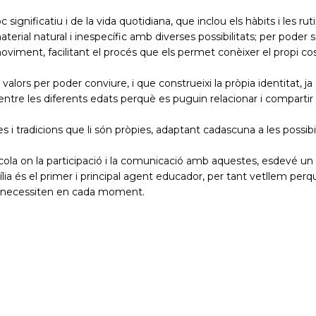
 significatiu i de la vida quotidiana, que inclou els hàbits i les
aterial natural i inespecífic amb diverses possibilitats; per poder 
moviment, facilitant el procés que els permet conèixer el propi co
alors per poder conviure, i que construeixi la pròpia identitat, ja
entre les diferents edats perquè es puguin relacionar i compartir 
 i tradicions que li són pròpies, adaptant cadascuna a les possibili
cola on la participació i la comunicació amb aquestes, esdevé un 
lia és el primer i principal agent educador, per tant vetllem per
e necessiten en cada moment.