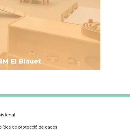
BM El Blauet
ís legal
olítica de protecció de dades