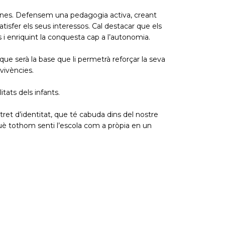
 rutines. Defensem una pedagogia activa, creant
satisfer els seus interessos. Cal destacar que els
s i enriquint la conquesta cap a l’autonomia.
 que serà la base que li permetrà reforçar la seva
vivències.
tats dels infants.
tret d’identitat, que té cabuda dins del nostre
què tothom senti l’escola com a pròpia en un