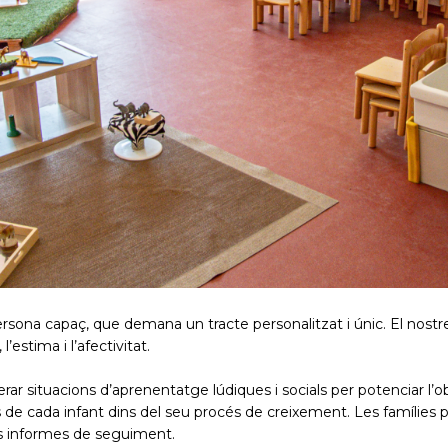
sona capaç, que demana un tracte personalitzat i únic. El nostr
estima i l’afectivitat.
r situacions d’aprenentatge lúdiques i socials per potenciar l’ob
s de cada infant dins del seu procés de creixement. Les famílies 
ls informes de seguiment.