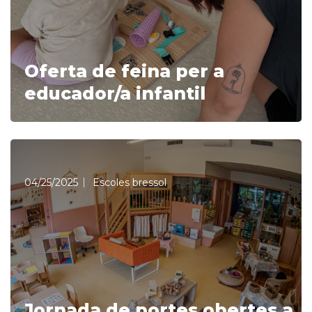
Oferta de feina per a
educador/a infantil
04/25/2025
Escoles bressol
Jornada de portes obertes a