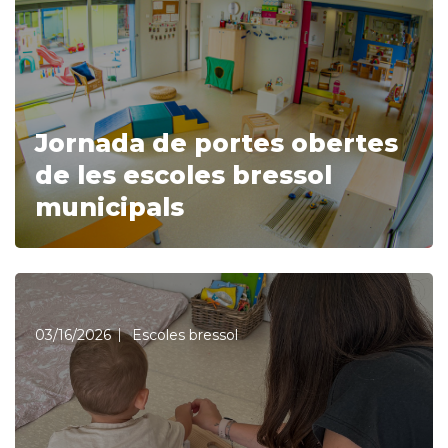
Jornada de portes obertes
de les escoles bressol
municipals
03/16/2026
Escoles bressol