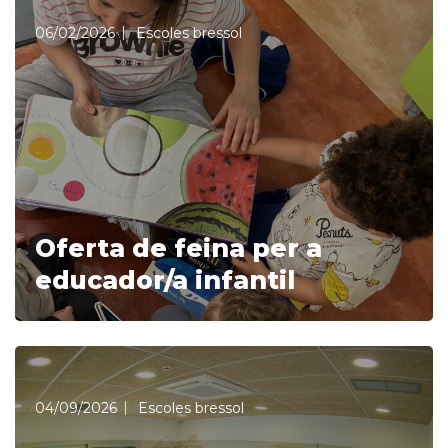
06/02/2026
Escoles bressol
Oferta de feina per a
educador/a infantil
04/09/2026
Escoles bressol